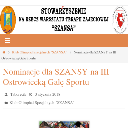
Przejdź
do
treści
Strona
Klub Olimpiad Specjalnych "SZANSA"
Nominacje dla SZANSY na III
główna
Ostrowiecką Galę Sportu
Nominacje dla SZANSY na III
Ostrowiecką Galę Sportu
Taborecik
3 stycznia 2018
Klub Olimpiad Specjalnych "SZANSA"