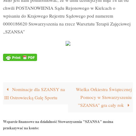
Miło jest nam poinformować, że w dniu dzisiejszym mija 14 lat od
chwili POSTANOWIENIA Sądu Rejonowego w Kielcach o
wpisaniu do Krajowego Rejestru Sądowego pod numerem
0000186620 Stowarzyszenia na rzecz Warsztatu Terapii Zajęciowej
„SZANSA”
Nominacje dla SZANSY na
Wielka Orkiestra Świątecznej
Pomocy w Stowarzyszeniu
III Ostrowiecką Galę Sportu
”SZANSA” gra cały rok
Wsparcie finansowe na działalność Stowarzyszenia "SZANSA" można
przekazywać na konto: