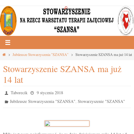
Przejdź
do
treści
Strona
Jubileusze Stowarzyszenia "SZANSA"
Stowarzyszenie SZANSA ma już 14 lat
główna
Stowarzyszenie SZANSA ma już
14 lat
Taborecik
9 stycznia 2018
,
Jubileusze Stowarzyszenia "SZANSA"
Stowarzyszenie "SZANSA"