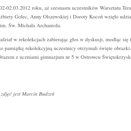
02-02.03.2012 roku, aż szesnastu uczestników Warsztatu Te
żbiety Golec, Anny Olszewskiej i Doroty Kocoń wzięło udzia
 im. Św. Michała Archanioła.
udział w rekolekcjach zabierając głos w dyskusji, modląc się 
ko pamiątkę rekolekcyjną uczestnicy otrzymali święte obrazki
9razem z uczniami gimnazjum nr 5 w Ostrowcu Świętokrzyskim
zdjęć jest Marcin Budzeń