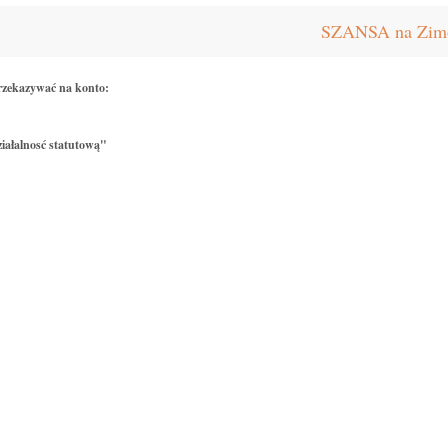
SZANSA na Zimow
rzekazywać na konto:
iałalnosć statutową"