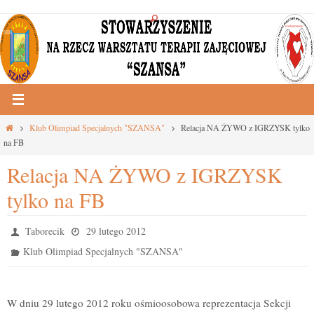
Przejdź
do
treści
Strona
Klub Olimpiad Specjalnych "SZANSA"
Relacja NA ŻYWO z IGRZYSK tylko
główna
na FB
Relacja NA ŻYWO z IGRZYSK
tylko na FB
Taborecik
29 lutego 2012
Klub Olimpiad Specjalnych "SZANSA"
W dniu 29 lutego 2012 roku ośmioosobowa reprezentacja Sekcji