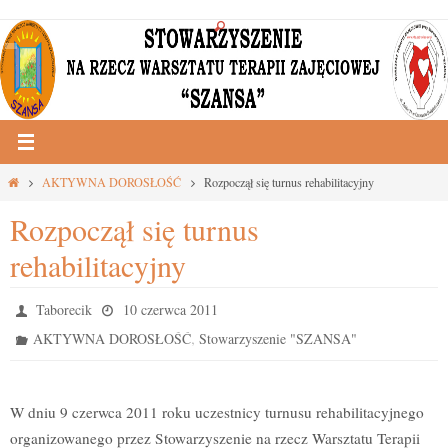
Przejdź
do
treści
Strona
AKTYWNA DOROSŁOŚĆ
Rozpoczął się turnus rehabilitacyjny
główna
Rozpoczął się turnus
rehabilitacyjny
Taborecik
10 czerwca 2011
,
AKTYWNA DOROSŁOŚĆ
Stowarzyszenie "SZANSA"
W dniu 9 czerwca 2011 roku uczestnicy turnusu rehabilitacyjnego
organizowanego przez Stowarzyszenie na rzecz Warsztatu Terapii