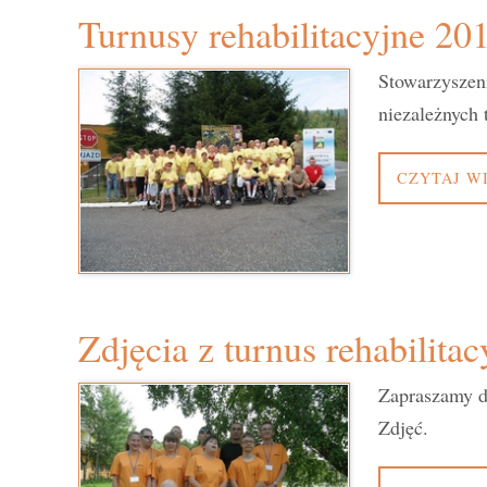
Turnusy rehabilitacyjne 20
Stowarzyszen
niezależnych
CZYTAJ W
Zdjęcia z turnus rehabilita
Zapraszamy do
Zdjęć.