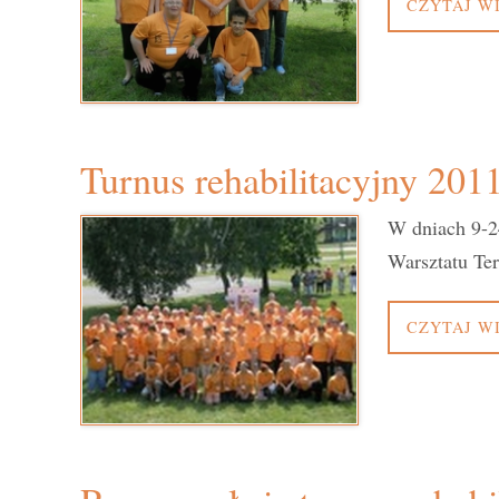
CZYTAJ W
Turnus rehabilitacyjny 201
W dniach 9-24
Warsztatu Te
CZYTAJ W