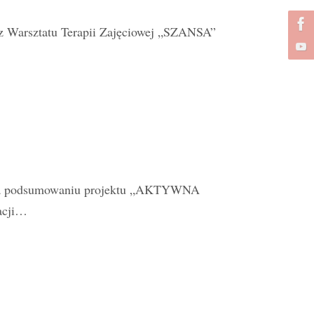
cz Warsztatu Terapii Zajęciowej „SZANSA”
ie na podsumowaniu projektu „AKTYWNA
acji…