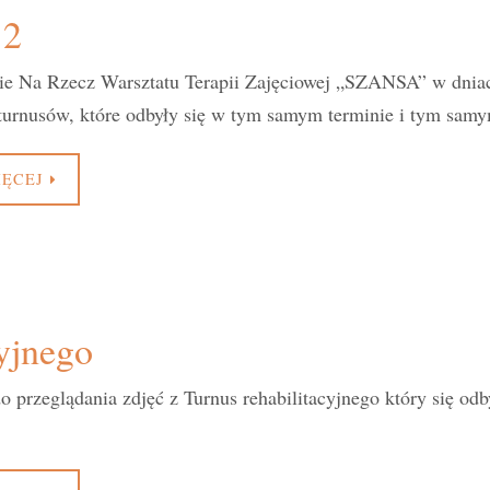
12
ie Na Rzecz Warsztatu Terapii Zajęciowej „SZANSA” w dnia
 turnusów, które odbyły się w tym samym terminie i tym sa
IĘCEJ
cyjnego
 przeglądania zdjęć z Turnus rehabilitacyjnego który się od