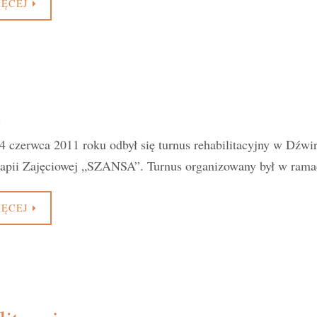
IĘCEJ
1
 czerwca 2011 roku odbył się turnus rehabilitacyjny w Dźwi
rapii Zajęciowej „SZANSA”. Turnus organizowany był w ram
IĘCEJ