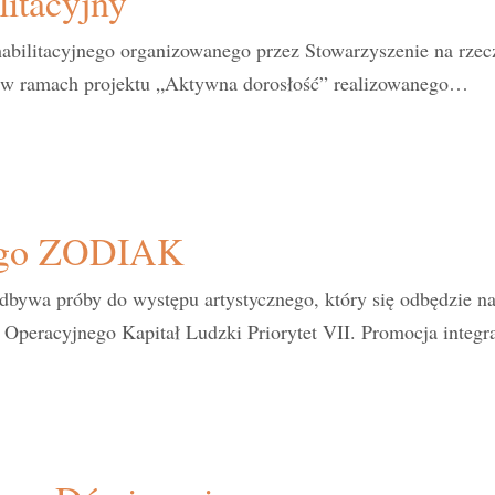
litacyjny
habilitacyjnego organizowanego przez Stowarzyszenie na rze
t w ramach projektu „Aktywna dorosłość” realizowanego…
nego ZODIAK
odbywa próby do występu artystycznego, który się odbędz
racyjnego Kapitał Ludzki Priorytet VII. Promocja integr