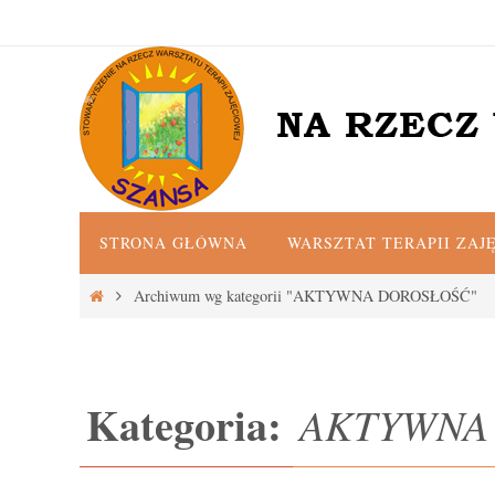
Przejdź
do
treści
Przejdź
STRONA GŁÓWNA
WARSZTAT TERAPII ZAJ
do
treści
Strona
Archiwum wg kategorii "AKTYWNA DOROSŁOŚĆ"
główna
Kategoria:
AKTYWNA