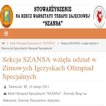
Przejdź
do
treści
Strona
Klub Olimpiad Specjalnych "SZANSA"
Sekcja SZANSA wzięła udział w
główna
Zimowych Igrzyskach Olimpiad Specjalnych
Sekcja SZANSA wzięła udział w
Zimowych Igrzyskach Olimpiad
Specjalnych
Taborecik
21 lutego 2011
,
Klub Olimpiad Specjalnych "SZANSA"
Zawody Biegi na
,
Rakietach
Zawody Narciarstwo Alpejskie