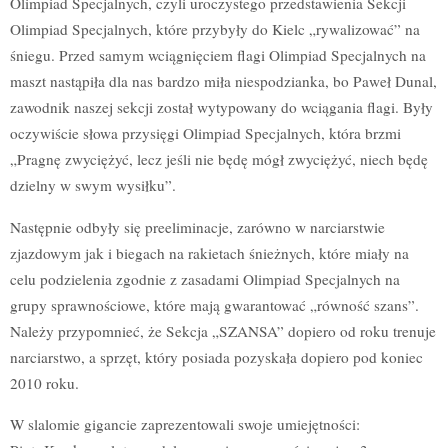
Olimpiad Specjalnych, czyli uroczystego przedstawienia Sekcji
Olimpiad Specjalnych, które przybyły do Kielc „rywalizować” na
śniegu. Przed samym wciągnięciem flagi Olimpiad Specjalnych na
maszt nastąpiła dla nas bardzo miła niespodzianka, bo Paweł Dunal,
zawodnik naszej sekcji został wytypowany do wciągania flagi. Były
oczywiście słowa przysięgi Olimpiad Specjalnych, która brzmi
„Pragnę zwyciężyć, lecz jeśli nie będę mógł zwyciężyć, niech będę
dzielny w swym wysiłku”.
Następnie odbyły się preeliminacje, zarówno w narciarstwie
zjazdowym jak i biegach na rakietach śnieżnych, które miały na
celu podzielenia zgodnie z zasadami Olimpiad Specjalnych na
grupy sprawnościowe, które mają gwarantować „równość szans”.
Należy przypomnieć, że Sekcja „SZANSA” dopiero od roku trenuje
narciarstwo, a sprzęt, który posiada pozyskała dopiero pod koniec
2010 roku.
W slalomie gigancie zaprezentowali swoje umiejętności: