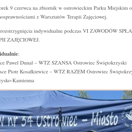
rek 9 czerwca na zbiornik w ostrowieckim Parku Miejskim o
nosprawnościami z Warsztatów Terapii Zajęciowej.
rozstrzygnięcia indywidualne podczas VI ZAWODÓ
II ZAJĘCIOWEJ.
idualnie
:
sce Pawel Dunal – WTZ SZANSA Ostrowiec Świętokrzyski
jsce Piotr Kosałkiewicz – WTZ RAZEM Ostrowiec Świętokrz
żysko-Kamienna