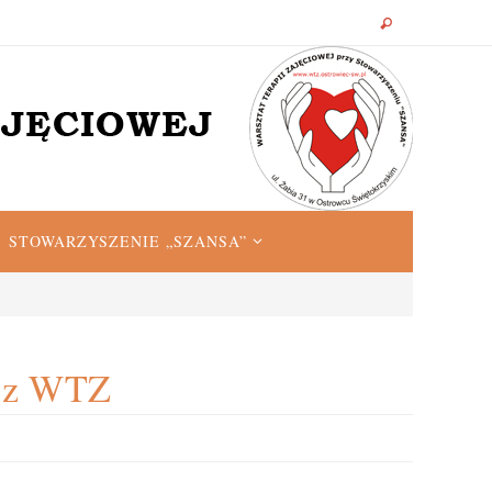
STOWARZYSZENIE „SZANSA”
i z WTZ