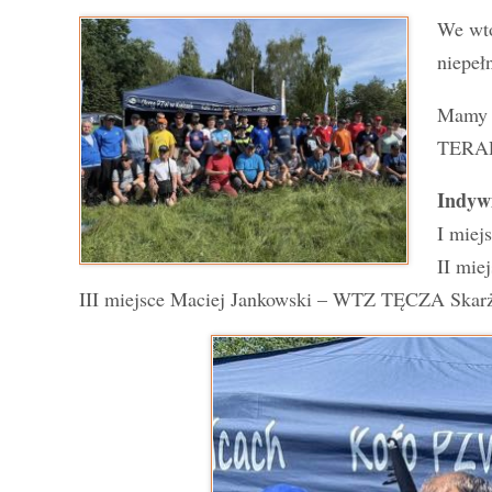
We wto
niepeł
Mamy 
TERAP
Indyw
I miej
II mie
III miejsce Maciej Jankowski – WTZ TĘCZA Skar