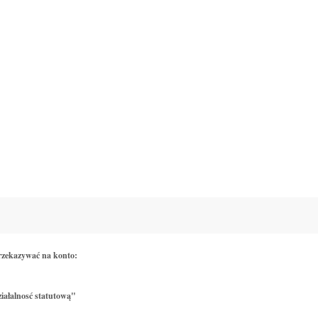
rzekazywać na konto:
iałalnosć statutową"