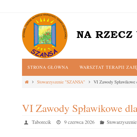
Przejdź
do
treści
Przejdź
STRONA GŁÓWNA
WARSZTAT TERAPII ZAJ
do
treści
Strona
Stowarzyszenie "SZANSA"
VI Zawody Spławikowe 
główna
VI Zawody Spławikowe dl
Taborecik
9 czerwca 2026
Stowarzyszen